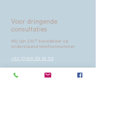
Voor dringende
consultaties
Wij zijn 24/7 bereikbaar op
onderstaand telefoonnummer
+32 (0)89 39 19 39
​Bezoekadres
Grotstraat 51
3690 Zutendaal
België
Route →