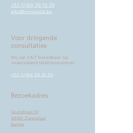
+32 (0)89 39 19 39
info@horsepital.be
Voor dringende
consultaties
Wij zijn 24/7 bereikbaar op
onderstaand telefoonnummer
+32 (0)89 39 19 39
​Bezoekadres
Grotstraat 51
3690 Zutendaal
België